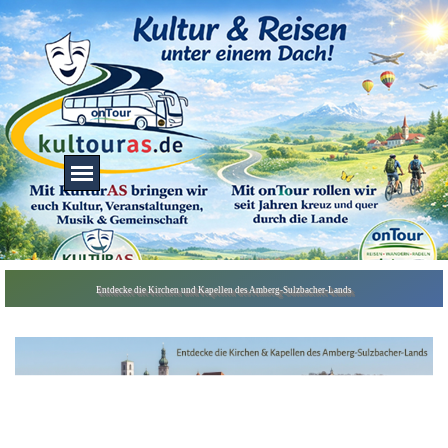
Direkt zum Seiteninhalt
Menü überspringen
Menü überspringen
Entdecke die Kirchen und Kapellen des Amberg-Sulzbacher-Lands