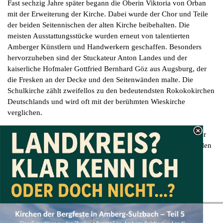
Fast sechzig Jahre später begann die Oberin Viktoria von Orban
mit der Erweiterung der Kirche. Dabei wurde der Chor und Teile
der beiden Seitennischen der alten Kirche beibehalten. Die
meisten Ausstattungsstücke wurden erneut von talentierten
Amberger Künstlern und Handwerkern geschaffen. Besonders
hervorzuheben sind der Stuckateur Anton Landes und der
kaiserliche Hofmaler Gottfried Bernhard Göz aus Augsburg, der
die Fresken an der Decke und den Seitenwänden malte. Die
Schulkirche zählt zweifellos zu den bedeutendsten Rokokokirchen
Deutschlands und wird oft mit der berühmten Wieskirche
verglichen.
Die Schulkirche in Amberg ist ein beeindruckendes Zeugnis der
Barock- und Rokoko-Kunst und ein wichtiger Teil des kulturellen
Erbes der Stadt.
Zurück