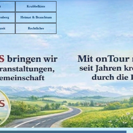
t
Krabbelkiste
enberg
Heimat & Brauchtum
▼
zeit
Rechtliches
▼
▼