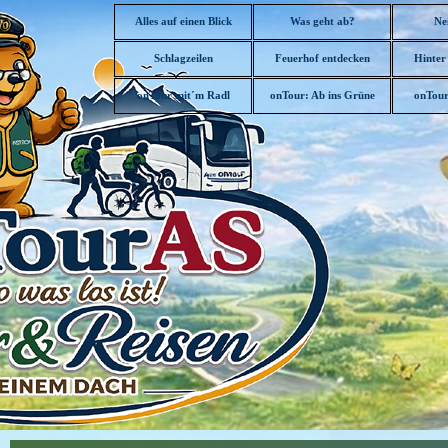
Direkt zum Seiteninhalt
Alles auf einen Blick
Was geht ab?
Ne
Schlagzeilen
Feuerhof entdecken
Hinter
▼
onTour mit´m Radl
onTour: Ab ins Grüne
onTour