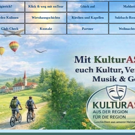
Menü überspringen
igierich?
Klick & weg mit onTour
Glück auf
Mahlzei
▼
 den Kulissen
Wirtshausgschichtn
Kirchen und Kapellen
Sulzbach-Ros
▼
▼
▼
 Club-Check
Kontakt
Partner
Weihnachts
▼
▼