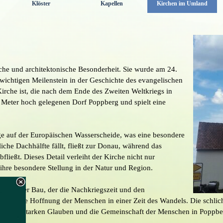
Klöster
Kapellen
Kirchen im Umland
▼
▼
▼
sche und architektonische Besonderheit. Sie wurde am 24.
wichtigen Meilenstein in der Geschichte des evangelischen
Kirche ist, die nach dem Ende des Zweiten Weltkriegs in
7 Meter hoch gelegenen Dorf Poppberg und spielt eine
ge auf der Europäischen Wasserscheide, was eine besondere
iche Dachhälfte fällt, fließt zur Donau, während das
ließt. Dieses Detail verleiht der Kirche nicht nur
ihre besondere Stellung in der Natur und Region.
ürdevoller Bau, der die Nachkriegszeit und den
n und die Hoffnung der Menschen in einer Zeit des Wandels. Die schlich
weise den starken Glauben und die Gemeinschaft der Menschen in Poppbe