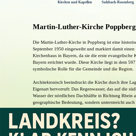
Kirchen und Kapellen
Sulzbach-Rosenberg
Menü überspringen
Martin-Luther-Kirche Poppberg
Die Martin-Luther-Kirche in Poppberg ist eine histori
September 1950 eingeweiht und markiert damit einen 
Kirchenbaus in Bayern, da sie die erste evangelische 
Bayern errichtet wurde. Diese Kirche liegt in dem 59
symbolische Rolle für die Gemeinde und die Region.
Architektonisch beeindruckt die Kirche durch ihre La
Eigenart hervorruft: Das Regenwasser, das auf die südl
Wasser der nördlichen Dachhälfte in Richtung Rhein abf
geographische Bedeutung, sondern unterstreicht auch 
Das Gebäude selbst ist ein schlichter, aber dennoch w
Wiederaufbau symbolisiert. Es steht für den Neubegin
Verhältnisse der Zeit wider, während die solide Bau