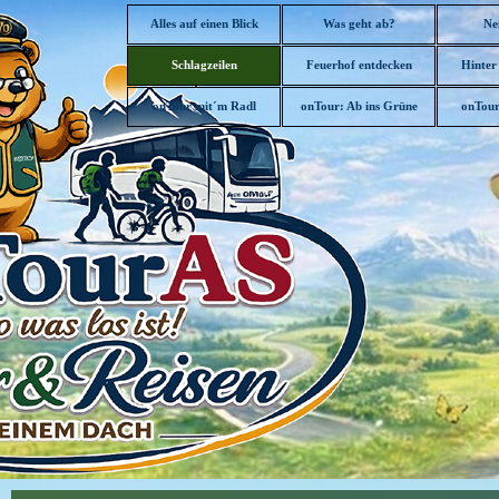
Direkt zum Seiteninhalt
Alles auf einen Blick
Was geht ab?
Ne
Schlagzeilen
Feuerhof entdecken
Hinter
▼
onTour mit´m Radl
onTour: Ab ins Grüne
onTour