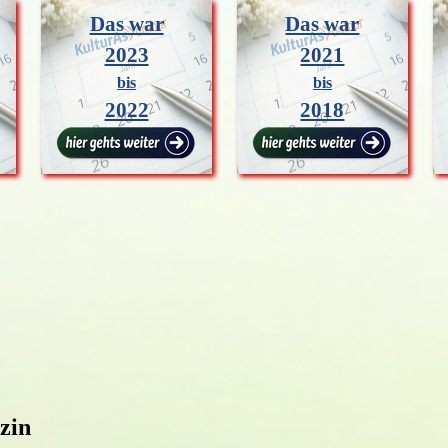
Das war
Das war
2023
2021
bis
bis
2022
2018
zin