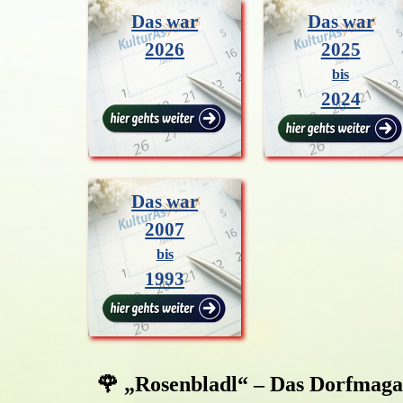
Das war
Das war
2026
2025
bis
2024
Das war
2007
bis
1993
🌹
„Rosenbladl“ – Das Dorfmaga