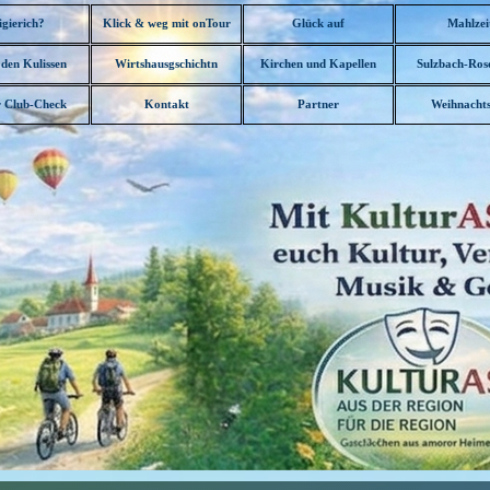
Menü überspringen
igierich?
Klick & weg mit onTour
Glück auf
Mahlzei
▼
 den Kulissen
Wirtshausgschichtn
Kirchen und Kapellen
Sulzbach-Ros
▼
▼
▼
 Club-Check
Kontakt
Partner
Weihnachts
▼
▼