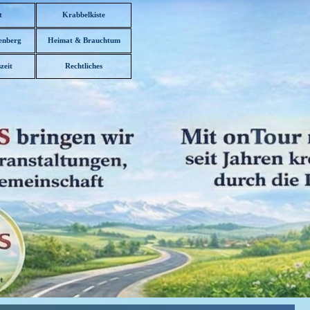
t
Krabbelkiste
enberg
Heimat & Brauchtum
▼
zeit
Rechtliches
▼
▼