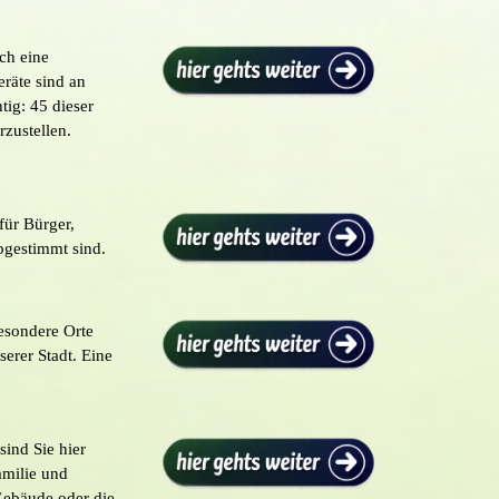
ch eine
eräte sind an
tig: 45 dieser
rzustellen.
für Bürger,
abgestimmt sind.
besondere Orte
erer Stadt. Eine
ind Sie hier
amilie und
Gebäude oder die