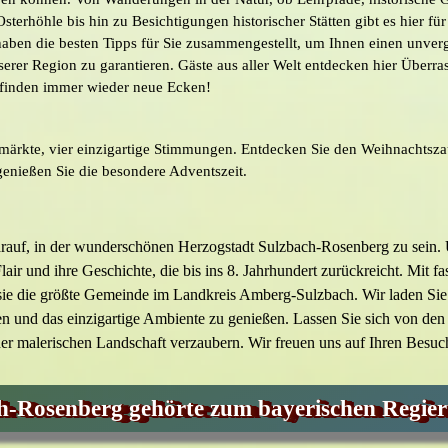
sterhöhle bis hin zu Besichtigungen historischer Stätten gibt es hier fü
haben die besten Tipps für Sie zusammengestellt, um Ihnen einen unver
serer Region zu garantieren. Gäste aus aller Welt entdecken hier Überr
 finden immer wieder neue Ecken!
märkte, vier einzigartige Stimmungen. Entdecken Sie den Weihnachtsza
enießen Sie die besondere Adventszeit.
darauf, in der wunderschönen Herzogstadt Sulzbach-Rosenberg zu sein. U
Flair und ihre Geschichte, die bis ins 8. Jahrhundert zurückreicht. Mit f
sie die größte Gemeinde im Landkreis Amberg-Sulzbach. Wir laden Sie 
en und das einzigartige Ambiente zu genießen. Lassen Sie sich von den 
r malerischen Landschaft verzaubern. Wir freuen uns auf Ihren Besuc
h-Rosenberg gehörte zum bayerischen Regier