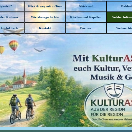
Menü überspringen
igierich?
Klick & weg mit onTour
Glück auf
Mahlzei
▼
 den Kulissen
Wirtshausgschichtn
Kirchen und Kapellen
Sulzbach-Ros
▼
▼
▼
 Club-Check
Kontakt
Partner
Weihnachts
▼
▼