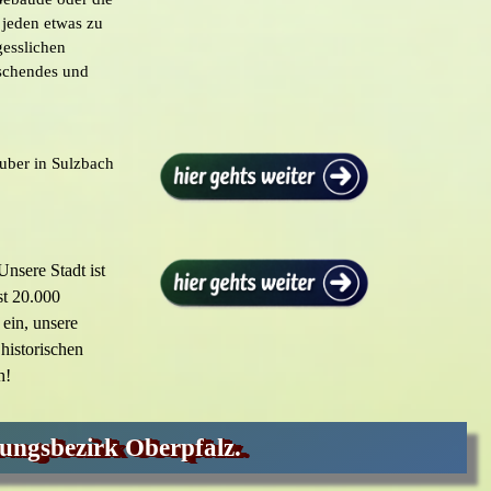
r jeden etwas zu
gesslichen
aschendes und
uber in Sulzbach
nsere Stadt ist
ast 20.000
ein, unsere
historischen
h!
ungsbezirk Oberpfalz.