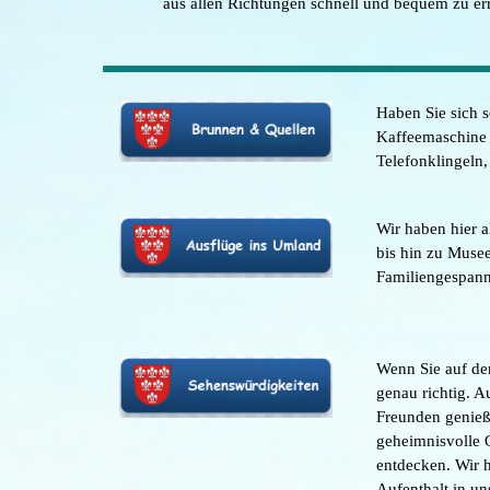
aus allen Richtungen schnell und bequem zu er
Haben Sie sich s
Kaffeemaschine 
Telefonklingeln,
Wir haben hier 
bis hin zu Muse
Familiengespann
Wenn Sie auf de
genau richtig. A
Freunden genieß
geheimnisvolle O
entdecken. Wir 
Aufenthalt in un