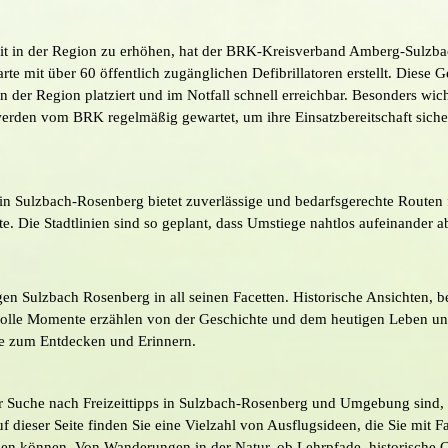
it in der Region zu erhöhen, hat der BRK-Kreisverband Amberg-Sulzba
te mit über 60 öffentlich zugänglichen Defibrillatoren erstellt. Diese G
in der Region platziert und im Notfall schnell erreichbar. Besonders wich
werden vom BRK regelmäßig gewartet, um ihre Einsatzbereitschaft siche
in Sulzbach-Rosenberg bietet zuverlässige und bedarfsgerechte Routen 
e. Die Stadtlinien sind so geplant, dass Umstiege nahtlos aufeinander 
gen Sulzbach Rosenberg in all seinen Facetten. Historische Ansichten, 
lle Momente erzählen von der Geschichte und dem heutigen Leben uns
ise zum Entdecken und Erinnern.
r Suche nach Freizeittipps in Sulzbach-Rosenberg und Umgebung sind, s
uf dieser Seite finden Sie eine Vielzahl von Ausflugsideen, die Sie mit F
en können. Von Wanderungen in der Natur, ob Lehrpfade, historische 