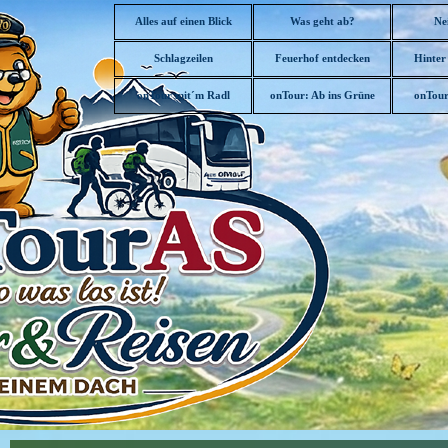
Direkt zum Seiteninhalt
Alles auf einen Blick
Was geht ab?
Ne
Schlagzeilen
Feuerhof entdecken
Hinter
▼
onTour mit´m Radl
onTour: Ab ins Grüne
onTour