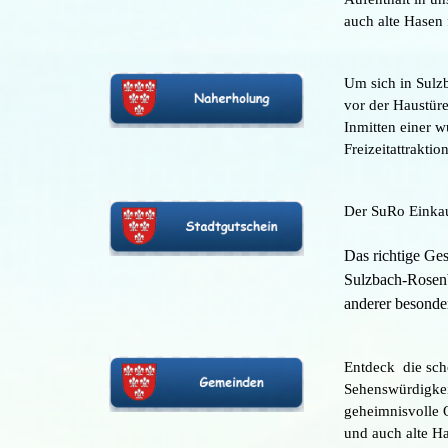
auch alte Hasen
Um sich in Sulz
vor der Haustür
Inmitten einer 
Freizeitattrakti
Der SuRo Einkau
Das richtige Ge
Sulzbach-Rosenb
anderer besonde
Entdeck die sch
Sehenswürdigkei
geheimnisvolle O
und auch alte H