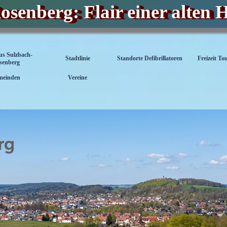
senberg: Flair einer alten 
aus Sulzbach-
Stadtlinie
Standorte Defibrillatoren
Freizeit To
senberg
meinden
Vereine
▼
▼
▼