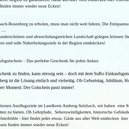
 finden immer wieder neue Ecken!
bach-Rosenberg zu erholen, muss man nicht weit fahren. Die Entspannun
e …
wunderschönen und abwechslungsreichen Landschaft gelegen können Sie 
onen und tolle Naherholungsziele in der Region entdekcken!
fsgutschein – Das perfekte Geschenk für jeden Anlass
schenk zu finden, kann stressig sein – doch mit dem SuRo Einkaufsguts
erg ist die Lösung einfach und vielseitig. Ob Geburtstag, Jubiläum, Ho
rer Moment: Der Gutschein passt immer!
önsten Ausflugsziele im Landkreis Amberg-Sulzbach, wir haben eine 
ten zu bieten. Ob Lehrpfade, Sehenswürdigkeiten, historische Gebäude
sterhöhle - hier findet jeder etwas. Gäste aus aller Welt entdecken hi
asen finden immer wieder neue Ecken!