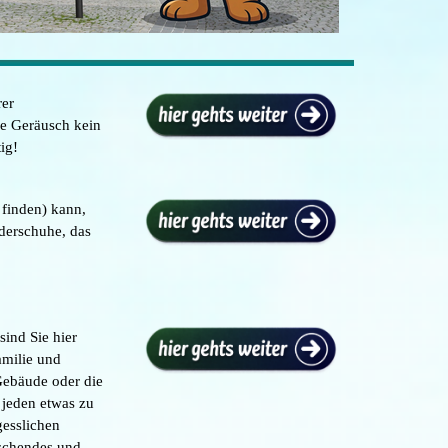
rer
ge Geräusch kein
ig!
 finden) kann,
derschuhe, das
ind Sie hier
amilie und
Gebäude oder die
r jeden etwas zu
gesslichen
aschendes und