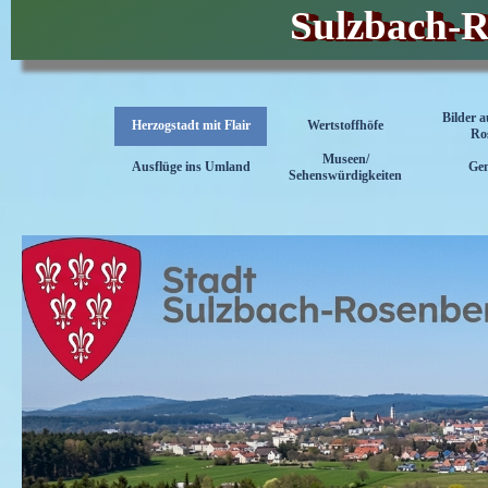
Sulzbach-Ro
Bilder 
Herzogstadt mit Flair
Wertstoffhöfe
Ro
Museen/
Ausflüge ins Umland
Ge
▼
Sehenswürdigkeiten
Menü überspringen