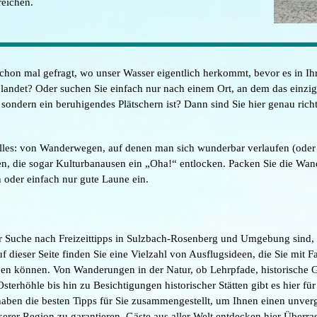
reichen.
chon mal gefragt, wo unser Wasser eigentlich herkommt, bevor es in Ih
landet? Oder suchen Sie einfach nur nach einem Ort, an dem das einzi
 sondern ein beruhigendes Plätschern ist? Dann sind Sie hier genau richt
alles: von Wanderwegen, auf denen man sich wunderbar verlaufen (oder
en, die sogar Kulturbanausen ein „Oha!“ entlocken. Packen Sie die Wan
 oder einfach nur gute Laune ein.
r Suche nach Freizeittipps in Sulzbach-Rosenberg und Umgebung sind, s
uf dieser Seite finden Sie eine Vielzahl von Ausflugsideen, die Sie mit F
en können. Von Wanderungen in der Natur, ob Lehrpfade, historische 
sterhöhle bis hin zu Besichtigungen historischer Stätten gibt es hier fü
haben die besten Tipps für Sie zusammengestellt, um Ihnen einen unver
serer Region zu garantieren. Gäste aus aller Welt entdecken hier Überr