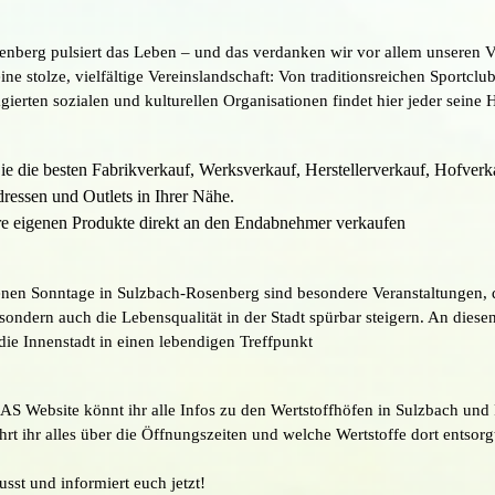
enberg pulsiert das Leben – und das verdanken wir vor allem unseren V
eine stolze, vielfältige Vereinslandschaft: Von traditionsreichen Sportclu
ierten sozialen und kulturellen Organisationen findet hier jeder seine 
ie die besten Fabrikverkauf, Werksverkauf, Herstellerverkauf, Hofverk
ressen und Outlets in Ihrer Nähe.
ihre eigenen Produkte direkt an den Endabnehmer verkaufen
enen Sonntage in Sulzbach-Rosenberg sind besondere Veranstaltungen, d
sondern auch die Lebensqualität in der Stadt spürbar steigern. An dies
die Innenstadt in einen lebendigen Treffpunkt
AS Website könnt ihr alle Infos zu den Wertstoffhöfen in Sulzbach un
ahrt ihr alles über die Öffnungszeiten und welche Wertstoffe dort entsor
st und informiert euch jetzt!