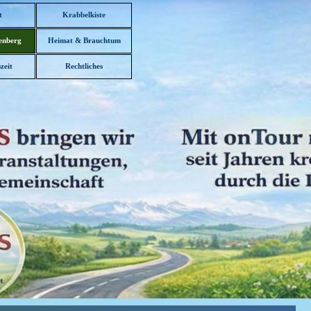
t
Krabbelkiste
enberg
Heimat & Brauchtum
▼
zeit
Rechtliches
▼
▼