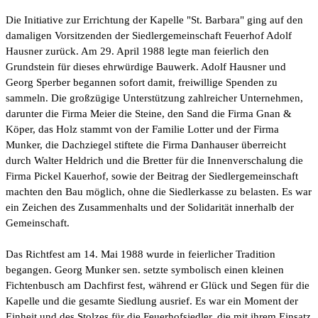
Die Initiative zur Errichtung der Kapelle "St. Barbara" ging auf den
damaligen Vorsitzenden der Siedlergemeinschaft Feuerhof Adolf
Hausner zurück. Am 29. April 1988 legte man feierlich den
Grundstein für dieses ehrwürdige Bauwerk. Adolf Hausner und
Georg Sperber begannen sofort damit, freiwillige Spenden zu
sammeln. Die großzügige Unterstützung zahlreicher Unternehmen,
darunter die Firma Meier die Steine, den Sand die Firma Gnan &
Köper, das Holz stammt von der Familie Lotter und der Firma
Munker, die Dachziegel stiftete die Firma Danhauser überreicht
durch Walter Heldrich und die Bretter für die Innenverschalung die
Firma Pickel Kauerhof, sowie der Beitrag der Siedlergemeinschaft
machten den Bau möglich, ohne die Siedlerkasse zu belasten. Es war
ein Zeichen des Zusammenhalts und der Solidarität innerhalb der
Gemeinschaft.
Das Richtfest am 14. Mai 1988 wurde in feierlicher Tradition
begangen. Georg Munker sen. setzte symbolisch einen kleinen
Fichtenbusch am Dachfirst fest, während er Glück und Segen für die
Kapelle und die gesamte Siedlung ausrief. Es war ein Moment der
Einheit und des Stolzes für die Feuerhofsiedler, die mit ihrem Einsatz