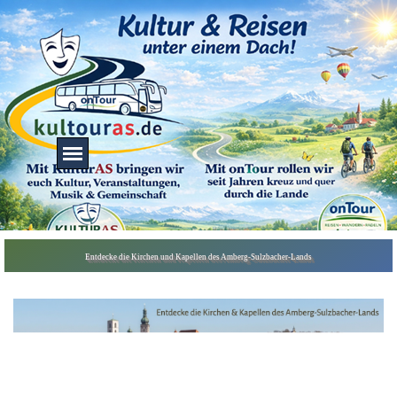
Direkt zum Seiteninhalt
Menü überspringen
Menü überspringen
Entdecke die Kirchen und Kapellen des Amberg-Sulzbacher-Lands