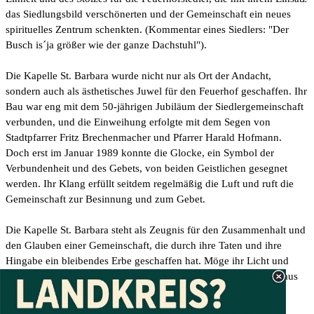
das Siedlungsbild verschönerten und der Gemeinschaft ein neues
spirituelles Zentrum schenkten. (Kommentar eines Siedlers: "Der
Busch is´ja größer wie der ganze Dachstuhl").
Die Kapelle St. Barbara wurde nicht nur als Ort der Andacht,
sondern auch als ästhetisches Juwel für den Feuerhof geschaffen. Ihr
Bau war eng mit dem 50-jährigen Jubiläum der Siedlergemeinschaft
verbunden, und die Einweihung erfolgte mit dem Segen von
Stadtpfarrer Fritz Brechenmacher und Pfarrer Harald Hofmann.
Doch erst im Januar 1989 konnte die Glocke, ein Symbol der
Verbundenheit und des Gebets, von beiden Geistlichen gesegnet
werden. Ihr Klang erfüllt seitdem regelmäßig die Luft und ruft die
Gemeinschaft zur Besinnung und zum Gebet.
Die Kapelle St. Barbara steht als Zeugnis für den Zusammenhalt und
den Glauben einer Gemeinschaft, die durch ihre Taten und ihre
Hingabe ein bleibendes Erbe geschaffen hat. Möge ihr Licht und
ihre Bedeutung noch lange über die Grenzen des Feuerhofs hinaus
strahlen.