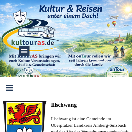
Direkt zum Seiteninhalt
Menü überspringen
Menü überspringen
Menü überspringen
Illschwang
Illschwang ist eine Gemeinde im
Oberpfälzer Landkreis Amberg-Sulzbach
und der Sitz der Verwaltungsgemeinschaft