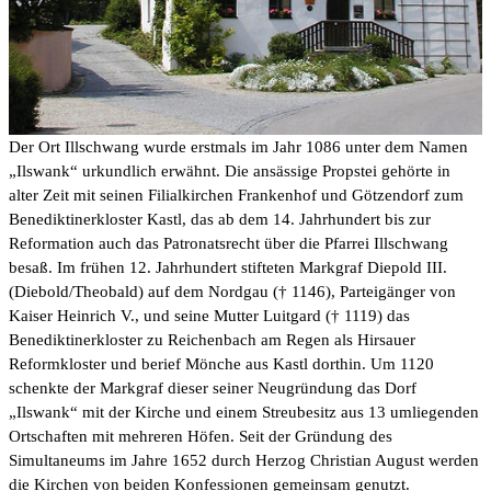
Der Ort Illschwang wurde erstmals im Jahr 1086 unter dem Namen
„Ilswank“ urkundlich erwähnt. Die ansässige Propstei gehörte in
alter Zeit mit seinen Filialkirchen Frankenhof und Götzendorf zum
Benediktinerkloster Kastl, das ab dem 14. Jahrhundert bis zur
Reformation auch das Patronatsrecht über die Pfarrei Illschwang
besaß. Im frühen 12. Jahrhundert stifteten Markgraf Diepold III.
(Diebold/Theobald) auf dem Nordgau († 1146), Parteigänger von
Kaiser Heinrich V., und seine Mutter Luitgard († 1119) das
Benediktinerkloster zu Reichenbach am Regen als Hirsauer
Reformkloster und berief Mönche aus Kastl dorthin. Um 1120
schenkte der Markgraf dieser seiner Neugründung das Dorf
„Ilswank“ mit der Kirche und einem Streubesitz aus 13 umliegenden
Ortschaften mit mehreren Höfen. Seit der Gründung des
Simultaneums im Jahre 1652 durch Herzog Christian August werden
die Kirchen von beiden Konfessionen gemeinsam genutzt.